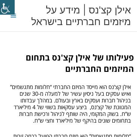
ילוג
תפריט
אילן קצ'נס | מידע על
תוכן
ראשי
מיזמים חברתיים בישראל
פעילותו של אילן קצ'נס בתחום
המיזמים החברתיים
אילן קצ’נס הוא מייסד המיזם החברתי “חלומות מתגשמים”
ואיש עסקים בעל ניסיון עשיר של למעלה מ-30 שנים
בניהול חברות ועסקים בארץ ובעולם. במהלך עבדותו
המגוונת של קצ’נס, ביצע עסקאות בשווי של 4 מיליארד
ש”ח. בשוק המקומי, היה שותף לניהול ורכישת חברות
בתחומים שונים בהיקף של מיליארד וחצי ש”ח.
“חלומות מתגשמים” הוא מיזם חברתי הפועל בכמה זירות