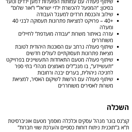
שיתוף פעולה עם עמותות הפועלות למען ילדים ונוער
בסיכון: “המפעל להכשרת ילדי ישראל” ו”אור שלום”
שילוב והכנסת חרדים למעגל העבודה
+40 – פרויקט למציאת פתרונות תעסוקה לבני 40
ומעלה
עזרה באיתור משרות “עבודה מועדפת” לחיילים
משוחררים
שיתוף פעולה נרחב עם הסוכנות היהודית לטובת
מציאת פתרונות תעסוקתיים לעולים חדשים
שיתוף פעולה מטעם התאחדות התעשיינים בפרוייקט
“תעשיידע”, בו מנכ”לים מאמצים מנהלי בתי ספר
לחניכה ניהולית, בערים יבנה ורחובות
שיתוף פעולה עם הרשות לשיקום האסיר, למציאת
משרות לאסירים משוחררים
השכלה
קצ’נס בוגר מנהל עסקים וכלכלה מוסמך מטעם אוניברסיטת
ת”א ב”תוכנית ניתוח דוחות כספיים והערכת שווי חברות”