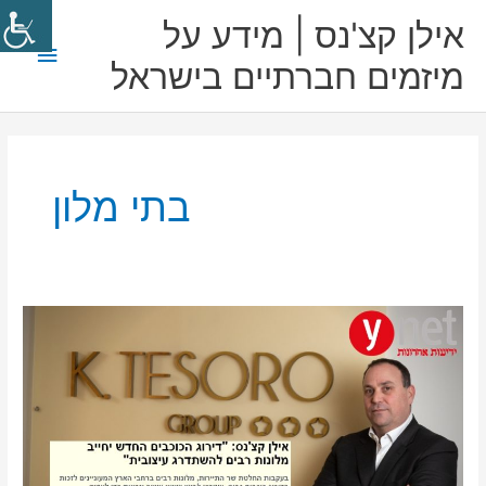
ילוג
תפריט
אילן קצ'נס | מידע על
תוכן
ראשי
מיזמים חברתיים בישראל
בתי מלון
“חלק
מבתי
המלון
בארץ
יהיו
חייבים
להשתדרג
עיצובית”