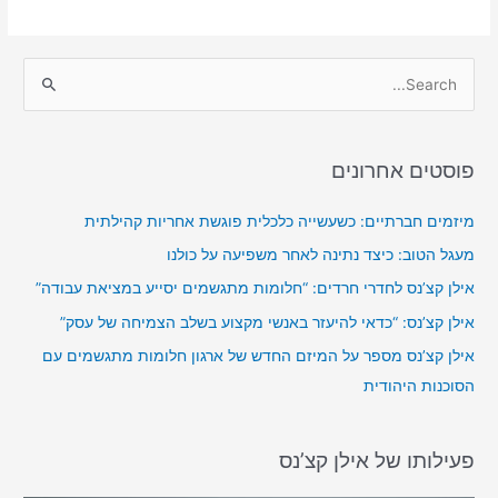
S
e
a
פוסטים אחרונים
r
c
מיזמים חברתיים: כשעשייה כלכלית פוגשת אחריות קהילתית
h
מעגל הטוב: כיצד נתינה לאחר משפיעה על כולנו
f
אילן קצ’נס לחדרי חרדים: “חלומות מתגשמים יסייע במציאת עבודה”
o
אילן קצ’נס: “כדאי להיעזר באנשי מקצוע בשלב הצמיחה של עסק”
r
אילן קצ’נס מספר על המיזם החדש של ארגון חלומות מתגשמים עם
:
הסוכנות היהודית
פעילותו של אילן קצ’נס