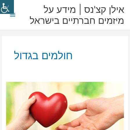
ילוג
תפריט
אילן קצ'נס | מידע על
תוכן
ראשי
מיזמים חברתיים בישראל
חולמים בגדול
מעגל
הטוב:
כיצד
נתינה
לאחר
משפיעה
על
כולנו