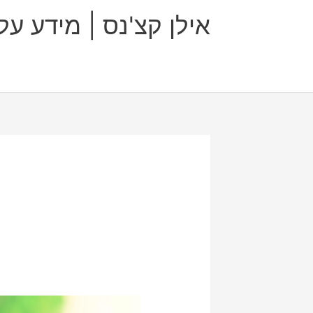
ילוג
אילן קצ'נס | מידע ע
תוכן
מעגל