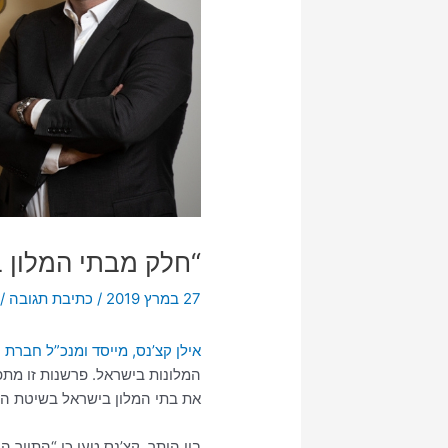
“חלק מבתי המלון ב
27 במרץ 2019
/
כתיבת תגובה
/
אילן קצ’נס, מייסד ומנכ”ל חברת K.TESORO Design, מסר פרשנות מיוחדת לאתר YNET,
המלונות בישראל. פרשנות זו מתפ
את בתי המלון בישראל בשיטת הכ
בין היתר, קצ’נס טען כי “התייר